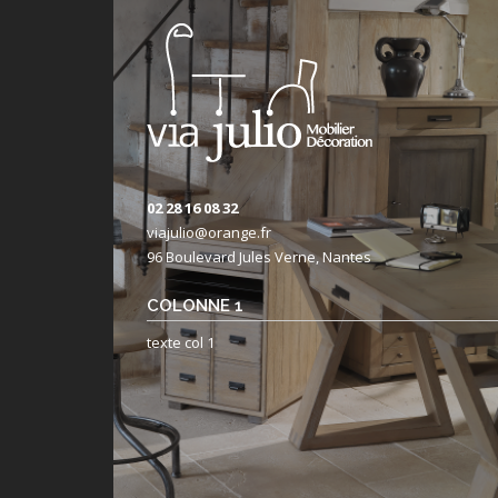
02 28 16 08 32
viajulio@orange.fr
96 Boulevard Jules Verne, Nantes
COLONNE 1
texte col 1