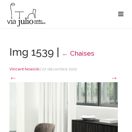
Img 1539
|
←
Chaises
Vincent Nowicki
|
27 décembre 2022
←
→