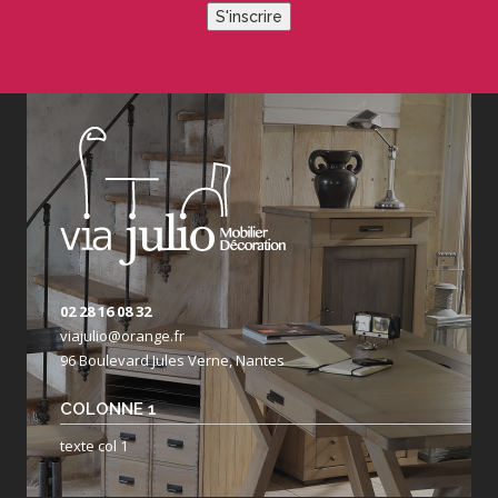
S'inscrire
02 28 16 08 32
viajulio@orange.fr
96 Boulevard Jules Verne, Nantes
COLONNE 1
texte col 1