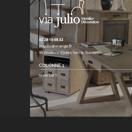
02 28 16 08 32
viajulio@orange.fr
96 Boulevard Jules Verne, Nantes
COLONNE 1
texte col 1