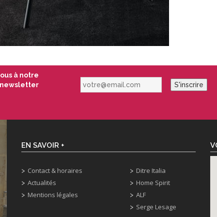
vous à notre
votre@email.com
newsletter
S'inscrire
EN SAVOIR +
V
Contact & horaires
Ditre Italia
Actualités
Home Spirit
Mentions légales
ALF
Serge Lesage