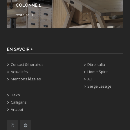
COLONNE 1
texte col 1
EN SAVOIR +
Contact & horaires
Ditre Italia
Actualités
Home Spirit
Mentions légales
ALF
Serge Lesage
Dexo
Calligaris
Artcopi