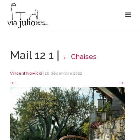
Mail 12 1
|
←
Chaises
Vincent Nowicki
|
28 décembre 2022
←
→