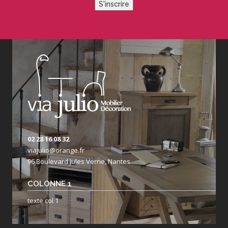
S'inscrire
02 28 16 08 32
viajulio@orange.fr
96 Boulevard Jules Verne, Nantes
COLONNE 1
texte col 1