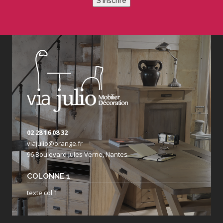
S'inscrire
02 28 16 08 32
viajulio@orange.fr
96 Boulevard Jules Verne, Nantes
COLONNE 1
texte col 1