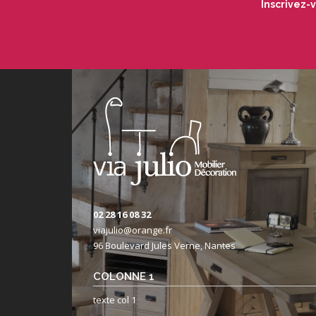
Inscrivez-
02 28 16 08 32
viajulio@orange.fr
96 Boulevard Jules Verne, Nantes
COLONNE 1
texte col 1