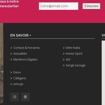
vous à notre
votre@email.com
newsletter
S'inscrire
EN SAVOIR +
V
Contact & horaires
Ditre Italia
Actualités
Home Spirit
Mentions légales
ALF
Serge Lesage
Dexo
Calligaris
Artcopi