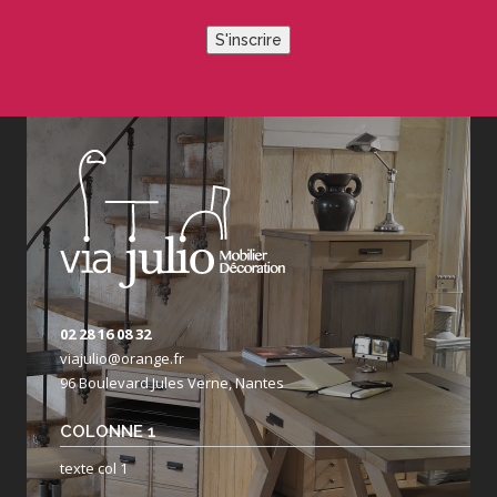
S'inscrire
02 28 16 08 32
viajulio@orange.fr
96 Boulevard Jules Verne, Nantes
COLONNE 1
texte col 1