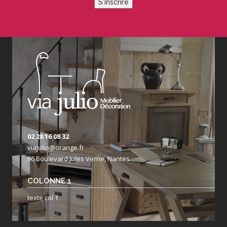
S'inscrire
02 28 16 08 32
viajulio@orange.fr
96 Boulevard Jules Verne, Nantes
COLONNE 1
texte col 1