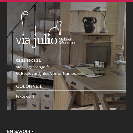
02 28 16 08 32
viajulio@orange.fr
96 Boulevard Jules Verne, Nantes
COLONNE 1
texte col 1
EN SAVOIR +