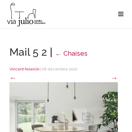
Mail 5 2
|
←
Chaises
Vincent Nowicki
|
28 décembre 2022
←
→