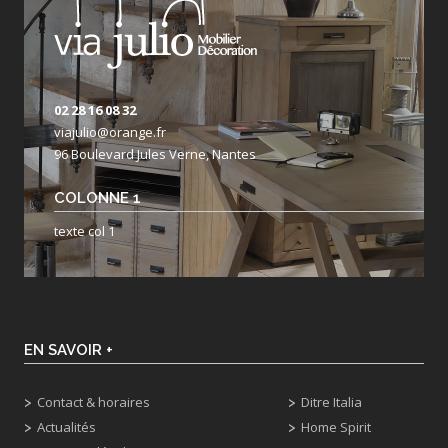
02 28 16 08 32
viajulio@orange.fr
96 Boulevard Jules Verne, Nantes
COLONNE 1
texte col 1
EN SAVOIR +
Contact & horaires
Ditre Italia
Actualités
Home Spirit