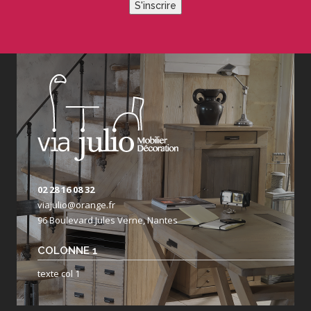
S'inscrire
02 28 16 08 32
viajulio@orange.fr
96 Boulevard Jules Verne, Nantes
COLONNE 1
texte col 1