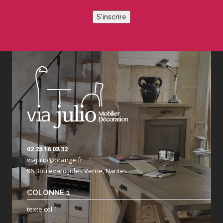
S'inscrire
02 28 16 08 32
viajulio@orange.fr
96 Boulevard Jules Verne, Nantes
COLONNE 1
texte col 1