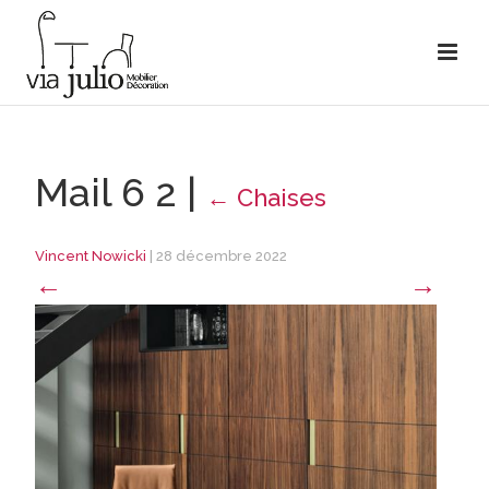
Mail 6 2
|
←
Chaises
Vincent Nowicki
|
28 décembre 2022
←
→