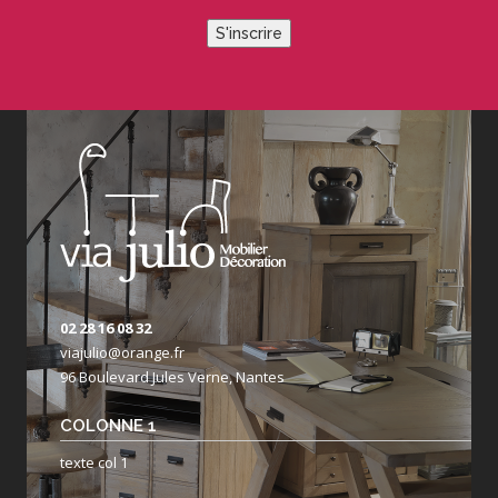
S'inscrire
02 28 16 08 32
viajulio@orange.fr
96 Boulevard Jules Verne, Nantes
COLONNE 1
texte col 1