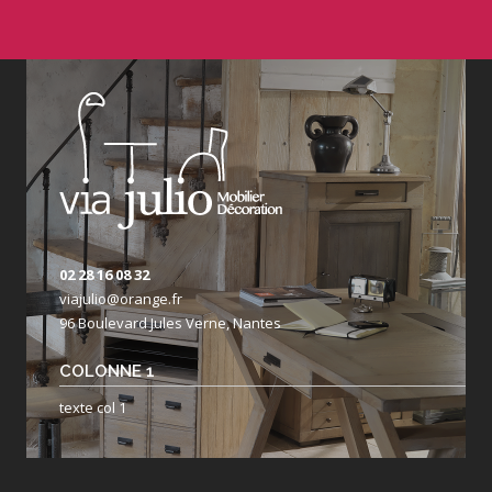
02 28 16 08 32
viajulio@orange.fr
96 Boulevard Jules Verne, Nantes
COLONNE 1
texte col 1