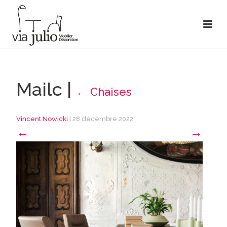
Mailc
|
←
Chaises
Vincent Nowicki
|
28 décembre 2022
←
→