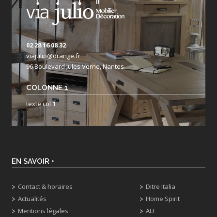
02 28 16 08 32
viajulio@orange.fr
96 Boulevard Jules Verne, Nantes
COLONNE 1
texte col 1
EN SAVOIR +
Contact & horaires
Ditre Italia
Actualités
Home Spirit
Mentions légales
ALF