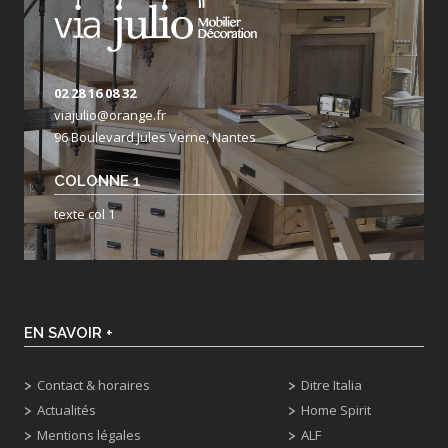
02 28 16 08 32
viajulio@orange.fr
96 Boulevard Jules Verne, Nantes
COLONNE 1
texte col 1
EN SAVOIR +
Contact & horaires
Ditre Italia
Actualités
Home Spirit
Mentions légales
ALF