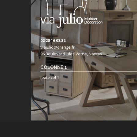
02 28 16 08 32
viajulio@orange.fr
96 Boulevard Jules Verne, Nantes
COLONNE 1
texte col 1