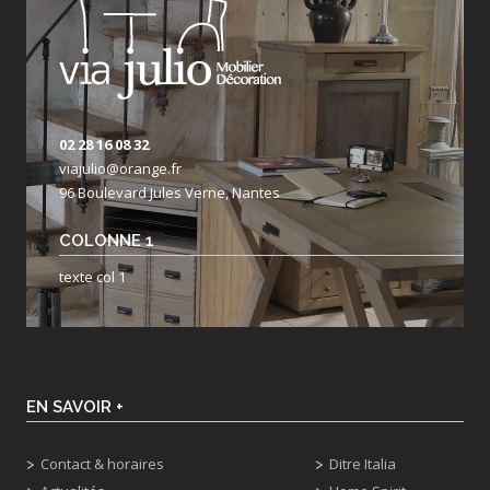
02 28 16 08 32
viajulio@orange.fr
96 Boulevard Jules Verne, Nantes
COLONNE 1
texte col 1
EN SAVOIR +
Contact & horaires
Ditre Italia