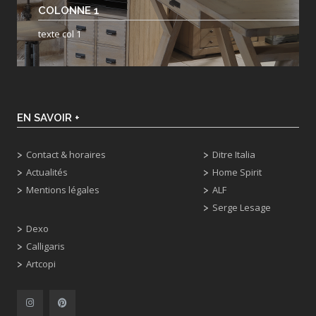
COLONNE 1
texte col 1
EN SAVOIR +
Contact & horaires
Ditre Italia
Actualités
Home Spirit
Mentions légales
ALF
Serge Lesage
Dexo
Calligaris
Artcopi