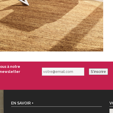
vous à notre
votre@email.com
newsletter
S'inscrire
EN SAVOIR +
V