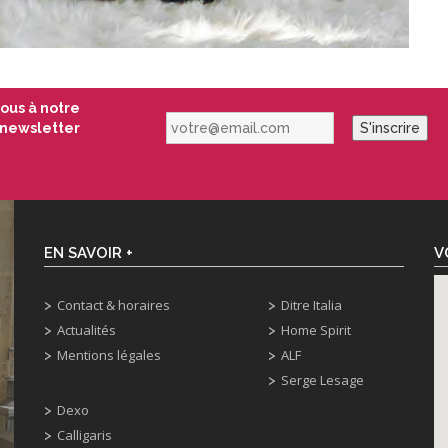
vous à notre
votre@email.com
newsletter
S'inscrire
EN SAVOIR +
V
Contact & horaires
Ditre Italia
Actualités
Home Spirit
Mentions légales
ALF
Serge Lesage
Dexo
Calligaris