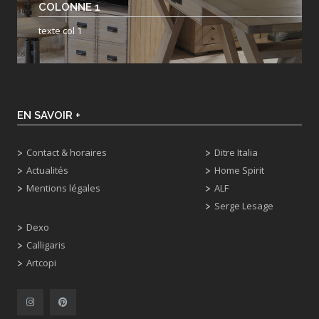
COLONNE 1
texte col 1
EN SAVOIR +
Contact & horaires
Ditre Italia
Actualités
Home Spirit
Mentions légales
ALF
Serge Lesage
Dexo
Calligaris
Artcopi