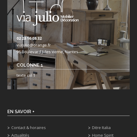
02 28 16 08 32
viajulio@orange.fr
96 Boulevard Jules Verne, Nantes
COLONNE 1
texte col 1
EN SAVOIR +
Contact & horaires
Ditre Italia
Actualités
Home Spirit