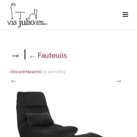
→
|
←
Fauteuils
Vincent Nowicki
|
9 avril 2025
←
→