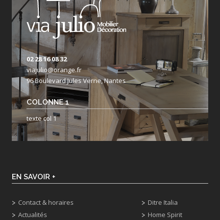
02 28 16 08 32
viajulio@orange.fr
96 Boulevard Jules Verne, Nantes
COLONNE 1
texte col 1
EN SAVOIR +
Contact & horaires
Ditre Italia
Actualités
Home Spirit