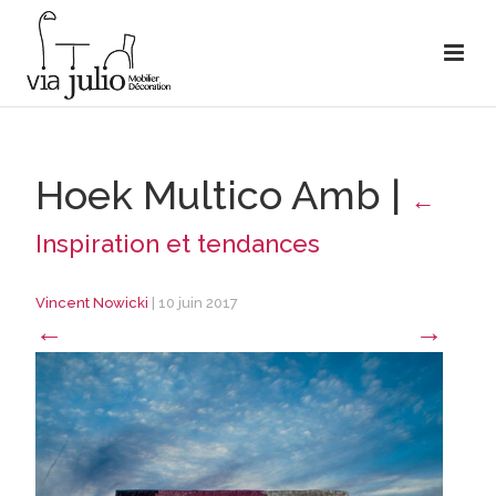
Hoek Multico Amb
|
←
Inspiration et tendances
Vincent Nowicki
|
10 juin 2017
←
→