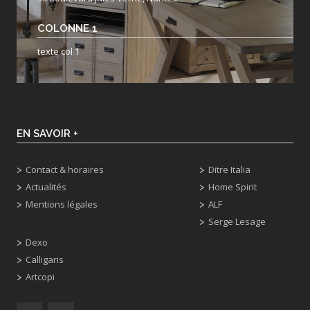
COLONNE 1
texte col 1
EN SAVOIR +
Contact & horaires
Ditre Italia
Actualités
Home Spirit
Mentions légales
ALF
Serge Lesage
Dexo
Calligaris
Artcopi