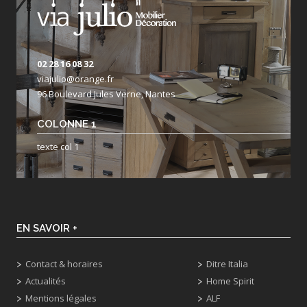
02 28 16 08 32
viajulio@orange.fr
96 Boulevard Jules Verne, Nantes
COLONNE 1
texte col 1
EN SAVOIR +
Contact & horaires
Ditre Italia
Actualités
Home Spirit
Mentions légales
ALF