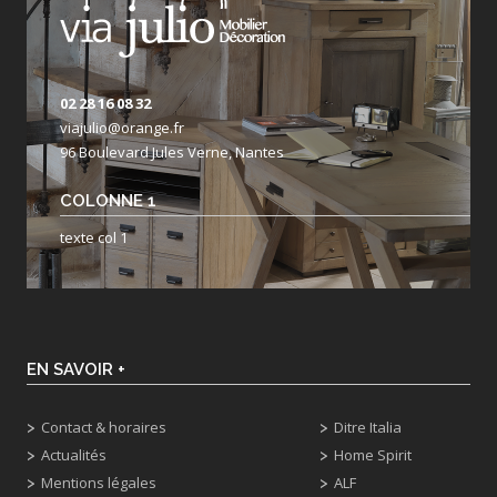
02 28 16 08 32
viajulio@orange.fr
96 Boulevard Jules Verne, Nantes
COLONNE 1
texte col 1
EN SAVOIR +
Contact & horaires
Ditre Italia
Actualités
Home Spirit
Mentions légales
ALF