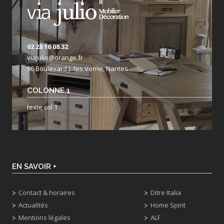
02 28 16 08 32
viajulio@orange.fr
96 Boulevard Jules Verne, Nantes
COLONNE 1
texte col 1
EN SAVOIR +
Contact & horaires
Ditre Italia
Actualités
Home Spirit
Mentions légales
ALF