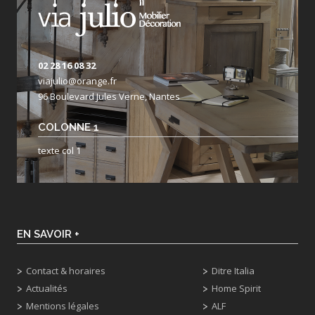
02 28 16 08 32
viajulio@orange.fr
96 Boulevard Jules Verne, Nantes
COLONNE 1
texte col 1
EN SAVOIR +
Contact & horaires
Ditre Italia
Actualités
Home Spirit
Mentions légales
ALF