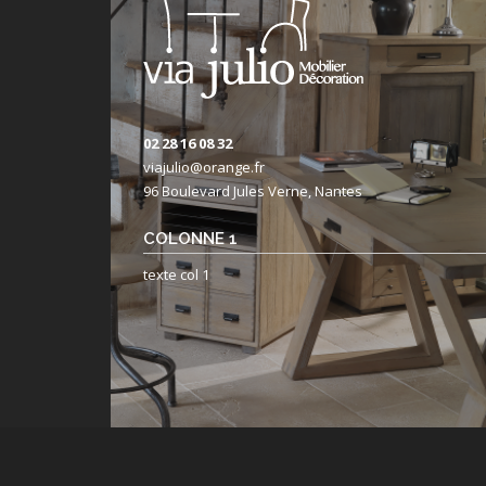
02 28 16 08 32
viajulio@orange.fr
96 Boulevard Jules Verne, Nantes
COLONNE 1
texte col 1