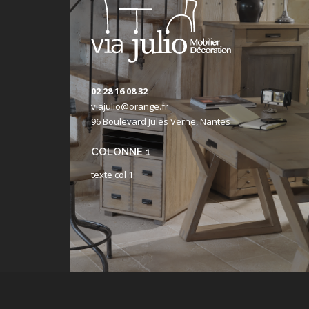
02 28 16 08 32
viajulio@orange.fr
96 Boulevard Jules Verne, Nantes
COLONNE 1
texte col 1