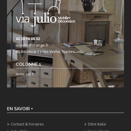
02 28 16 08 32
viajulio@orange.fr
96 Boulevard Jules Verne, Nantes
COLONNE 1
texte col 1
EN SAVOIR +
Contact & horaires
Ditre Italia