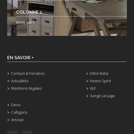
COLONNE 1
texte col 1
EN SAVOIR +
Contact & horaires
Ditre Italia
Actualités
Home Spirit
Mentions légales
ALF
Serge Lesage
Dexo
Calligaris
Artcopi