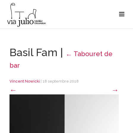
Basil Fam
|
←
Tabouret de
bar
Vincent Nowicki
|
18 septembre 2018
←
→