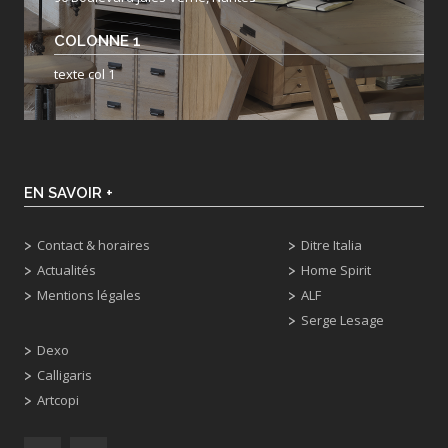
COLONNE 1
texte col 1
EN SAVOIR +
Contact & horaires
Ditre Italia
Actualités
Home Spirit
Mentions légales
ALF
Serge Lesage
Dexo
Calligaris
Artcopi