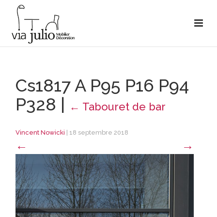
Cs1817 A P95 P16 P94
P328
|
←
Tabouret de bar
Vincent Nowicki
|
18 septembre 2018
←
→