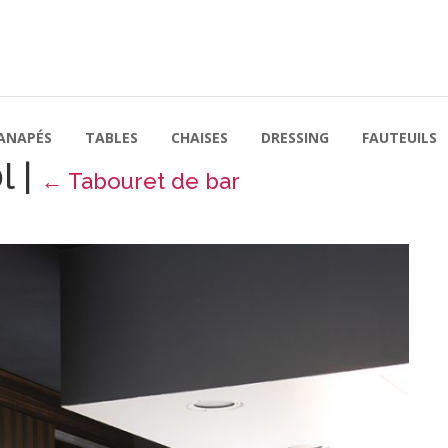
ANAPÉS
TABLES
CHAISES
DRESSING
FAUTEUILS
0l
|
←
Tabouret de bar