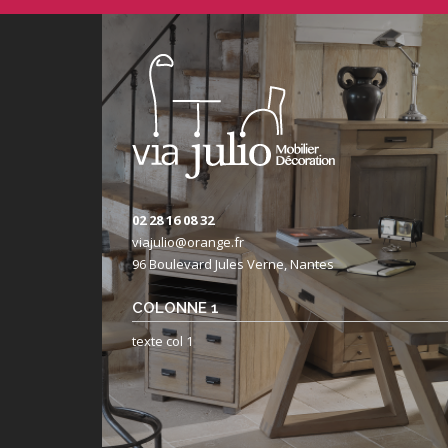
02 28 16 08 32
viajulio@orange.fr
96 Boulevard Jules Verne, Nantes
COLONNE 1
texte col 1