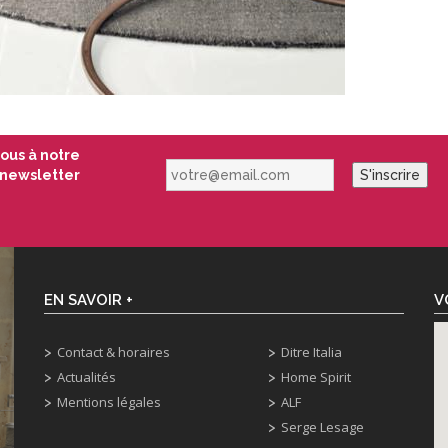
vous à notre
votre@email.com
newsletter
S'inscrire
EN SAVOIR +
V
Contact & horaires
Ditre Italia
Actualités
Home Spirit
Mentions légales
ALF
Serge Lesage