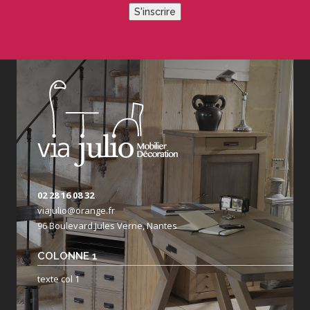
S'inscrire
02 28 16 08 32
viajulio@orange.fr
96 Boulevard Jules Verne, Nantes
COLONNE 1
texte col 1