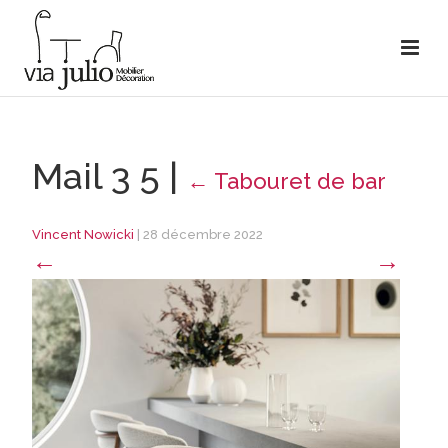
Mail 3 5
|
←
Tabouret de bar
Vincent Nowicki
|
28 décembre 2022
←
→