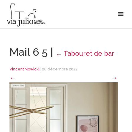
Mail 6 5
|
←
Tabouret de bar
Vincent Nowicki
|
28 décembre 2022
←
→