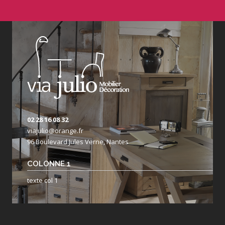
02 28 16 08 32
viajulio@orange.fr
96 Boulevard Jules Verne, Nantes
COLONNE 1
texte col 1