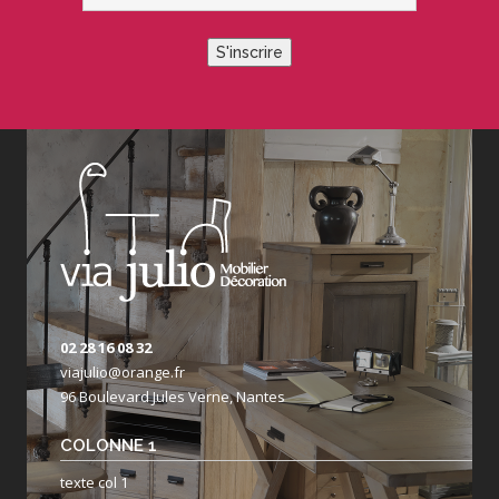
S'inscrire
02 28 16 08 32
viajulio@orange.fr
96 Boulevard Jules Verne, Nantes
COLONNE 1
texte col 1