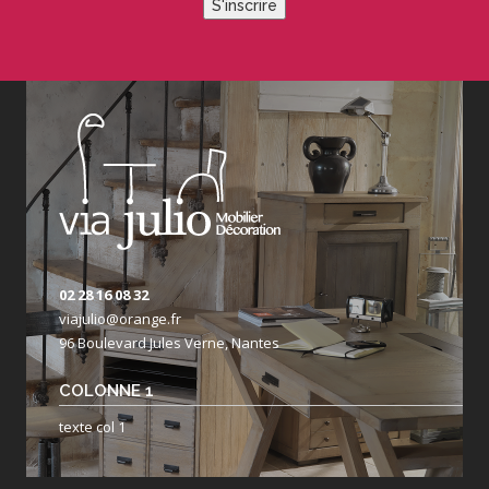
S'inscrire
02 28 16 08 32
viajulio@orange.fr
96 Boulevard Jules Verne, Nantes
COLONNE 1
texte col 1