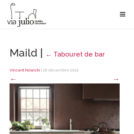
Maild
|
←
Tabouret de bar
Vincent Nowicki
|
28 décembre 2022
←
→