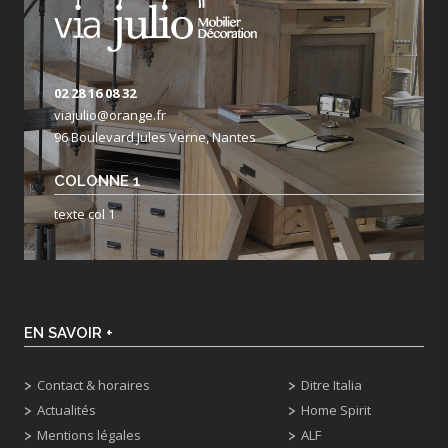
02 28 16 08 32
viajulio@orange.fr
96 Boulevard Jules Verne, Nantes
COLONNE 1
texte col 1
EN SAVOIR +
Contact & horaires
Ditre Italia
Actualités
Home Spirit
Mentions légales
ALF