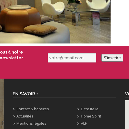
vous à notre
votre@email.com
newsletter
S'inscrire
EN SAVOIR +
V
Contact & horaires
Ditre Italia
Actualités
Home Spirit
Mentions légales
ALF