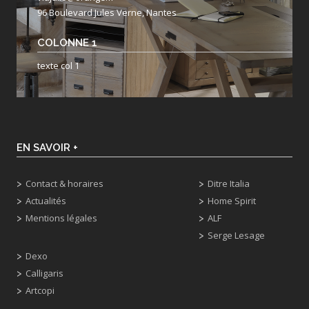
96 Boulevard Jules Verne, Nantes
COLONNE 1
texte col 1
EN SAVOIR +
Contact & horaires
Ditre Italia
Actualités
Home Spirit
Mentions légales
ALF
Serge Lesage
Dexo
Calligaris
Artcopi