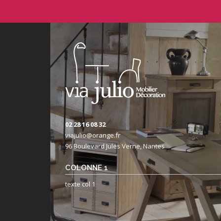
02 28 16 08 32
viajulio@orange.fr
96 Boulevard Jules Verne, Nantes
COLONNE 1
texte col 1