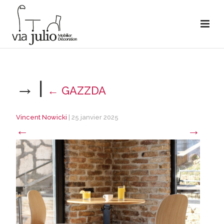
→
|
←
GAZZDA
Vincent Nowicki
|
25 janvier 2025
←
→