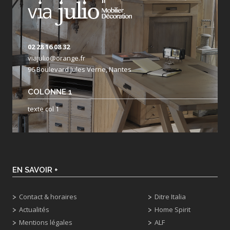
02 28 16 08 32
viajulio@orange.fr
96 Boulevard Jules Verne, Nantes
COLONNE 1
texte col 1
EN SAVOIR +
Contact & horaires
Ditre Italia
Actualités
Home Spirit
Mentions légales
ALF