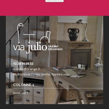
02 28 16 08 32
viajulio@orange.fr
96 Boulevard Jules Verne, Nantes
COLONNE 1
texte col 1