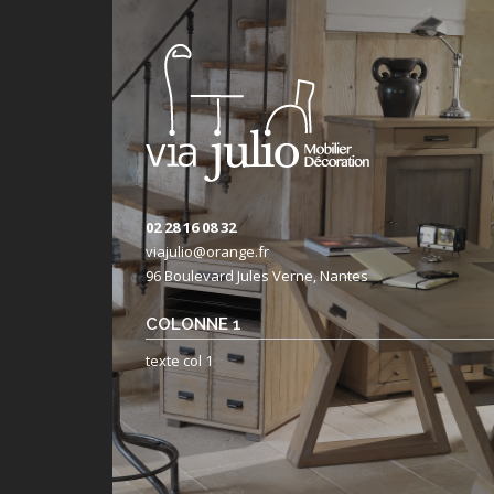
02 28 16 08 32
viajulio@orange.fr
96 Boulevard Jules Verne, Nantes
COLONNE 1
texte col 1