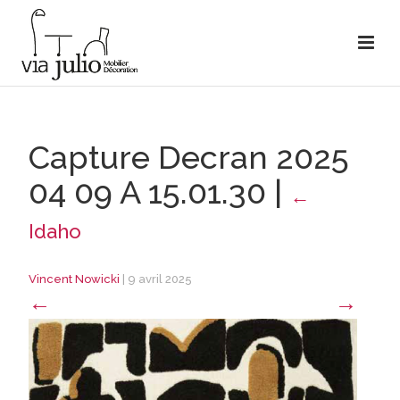
Capture Decran 2025
04 09 A 15.01.30
|
←
Idaho
Vincent Nowicki
|
9 avril 2025
←
→