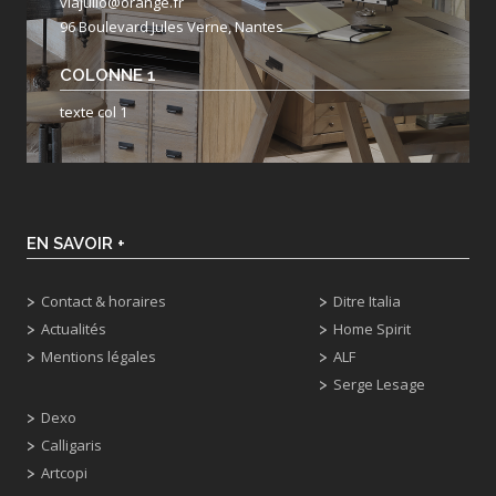
viajulio@orange.fr
96 Boulevard Jules Verne, Nantes
COLONNE 1
texte col 1
EN SAVOIR +
Contact & horaires
Ditre Italia
Actualités
Home Spirit
Mentions légales
ALF
Serge Lesage
Dexo
Calligaris
Artcopi